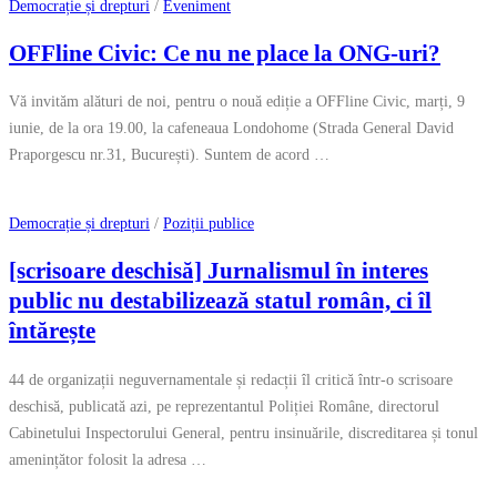
Democrație și drepturi
/
Eveniment
OFFline Civic: Ce nu ne place la ONG-uri?
Vă invităm alături de noi, pentru o nouă ediție a OFFline Civic, marți, 9
iunie, de la ora 19.00, la cafeneaua Londohome (Strada General David
Praporgescu nr.31, București). Suntem de acord …
Democrație și drepturi
/
Poziții publice
[scrisoare deschisă] Jurnalismul în interes
public nu destabilizează statul român, ci îl
întărește
44 de organizații neguvernamentale și redacții îl critică într-o scrisoare
deschisă, publicată azi, pe reprezentantul Poliției Române, directorul
Cabinetului Inspectorului General, pentru insinuările, discreditarea și tonul
amenințător folosit la adresa …