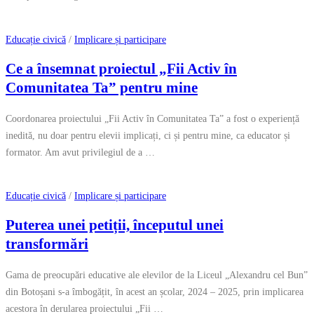
Educație civică
/
Implicare și participare
Ce a însemnat proiectul „Fii Activ în
Comunitatea Ta” pentru mine
Coordonarea proiectului „Fii Activ în Comunitatea Ta” a fost o experiență
inedită, nu doar pentru elevii implicați, ci și pentru mine, ca educator și
formator. Am avut privilegiul de a …
Educație civică
/
Implicare și participare
Puterea unei petiții, începutul unei
transformări
Gama de preocupări educative ale elevilor de la Liceul „Alexandru cel Bun”
din Botoșani s-a îmbogățit, în acest an școlar, 2024 – 2025, prin implicarea
acestora în derularea proiectului „Fii …