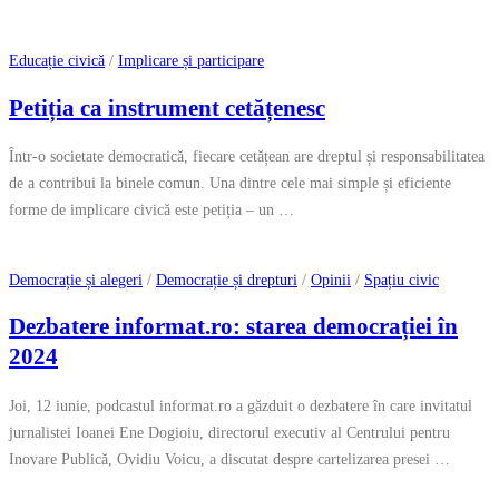
Educație civică
/
Implicare și participare
Petiția ca instrument cetățenesc
Într-o societate democratică, fiecare cetățean are dreptul și responsabilitatea
de a contribui la binele comun. Una dintre cele mai simple și eficiente
forme de implicare civică este petiția – un …
Democrație și alegeri
/
Democrație și drepturi
/
Opinii
/
Spațiu civic
Dezbatere informat.ro: starea democrației în
2024
Joi, 12 iunie, podcastul informat.ro a găzduit o dezbatere în care invitatul
jurnalistei Ioanei Ene Dogioiu, directorul executiv al Centrului pentru
Inovare Publică, Ovidiu Voicu, a discutat despre cartelizarea presei …