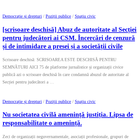
Democrație și drepturi
/
Poziții publice
/
Spațiu civic
[scrisoare deschisă] Abuz de autoritate al Secției
pentru judecători ai CSM. Încercări de cenzură
și de intimidare a presei și a societății civile
Scrisoare deschisă: SCRISOAREA ESTE DESCHISĂ PENTRU
SEMNĂTURI AICI 75 de platforme jurnalistice și organizații civice
publică azi o scrisoare deschisă în care condamnă abuzul de autoritate al
Secției pentru judecători a …
Democrație și drepturi
/
Poziții publice
/
Spațiu civic
Nu societatea civilă amenință justiția. Lipsa de
responsabilitate o amenință.
Zeci de organizații neguvernamentale, asociații profesionale, grupuri de