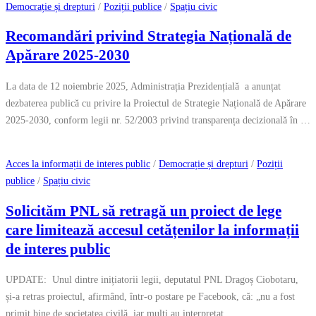
Democrație și drepturi
/
Poziții publice
/
Spațiu civic
Recomandări privind Strategia Națională de
Apărare 2025-2030
La data de 12 noiembrie 2025, Administrația Prezidențială a anunțat
dezbaterea publică cu privire la Proiectul de Strategie Națională de Apărare
2025-2030, conform legii nr. 52/2003 privind transparența decizională în …
Acces la informații de interes public
/
Democrație și drepturi
/
Poziții
publice
/
Spațiu civic
Solicităm PNL să retragă un proiect de lege
care limitează accesul cetățenilor la informații
de interes public
UPDATE: Unul dintre inițiatorii legii, deputatul PNL Dragoș Ciobotaru,
și-a retras proiectul, afirmând, într-o postare pe Facebook, că: „nu a fost
primit bine de societatea civilă, iar mulți au interpretat …