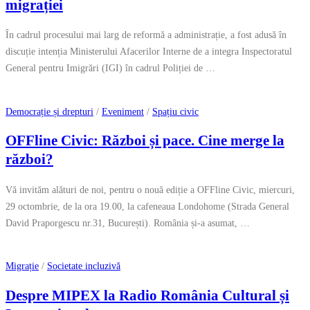
migrației
În cadrul procesului mai larg de reformă a administrație, a fost adusă în
discuție intenția Ministerului Afacerilor Interne de a integra Inspectoratul
General pentru Imigrări (IGI) în cadrul Poliției de …
Democrație și drepturi
/
Eveniment
/
Spațiu civic
OFFline Civic: Război și pace. Cine merge la
război?
Vă invităm alături de noi, pentru o nouă ediție a OFFline Civic, miercuri,
29 octombrie, de la ora 19.00, la cafeneaua Londohome (Strada General
David Praporgescu nr.31, București). România și-a asumat, …
Migrație
/
Societate incluzivă
Despre MIPEX la Radio România Cultural și