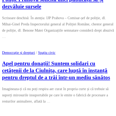
dezvăluie sursele
Scrisoare deschisă: În atenția: IJP Prahova – Comisar-șef de poliție, dl.
Mihai-Ginel Preda Inspectorului general al Poliției Române, chestor general
de poliție, dl. Benone Matei Organizațiile semnatare consideră drept abuzivă
…
Democrație și drepturi
/
Spațiu civic
Apel pentru donații! Suntem solidari cu
cetățenii de la Ciulnița, care luptă în instanță
pentru dreptul de a trăi într-un mediu sănătos
Imagineaza-ți că nu poți respira aer curat în propria curte și că trebuie să
suporți mirosurile insuportabile pe care le emite o fabrică de procesare a
resturilor animaliere, aflată la …