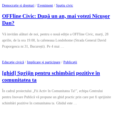
Democrație și drepturi
/
Eveniment
/
Spațiu civic
OFFline Civic: După un an, mai votezi Nicușor
Dan?
Vă invităm alături de noi, pentru o nouă ediție a OFFline Civic, marți, 28
aprilie, de la ora 19.00, la cafeneaua Londohome (Strada General David
Praporgescu nr.31, București). Pe 4 mai …
Educație civică
/
Implicare și participare
/
Publicații
[ghid] Sprijin pentru schimbări pozitive în
comunitatea ta
În cadrul proiectului „Fii Activ în Comunitatea Ta!”, echipa Centrului
pentru Inovare Publică vă propune un ghid practic prin care pot fi sprijinite
schimbări pozitive în comunitatea ta. Ghidul este …