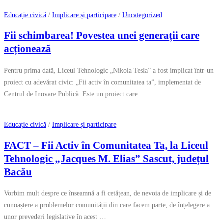
Educație civică
/
Implicare și participare
/
Uncategorized
Fii schimbarea! Povestea unei generații care
acționează
Pentru prima dată, Liceul Tehnologic „Nikola Tesla” a fost implicat într-un
proiect cu adevărat civic: „Fii activ în comunitatea ta”, implementat de
Centrul de Inovare Publică. Este un proiect care …
Educație civică
/
Implicare și participare
FACT – Fii Activ în Comunitatea Ta, la Liceul
Tehnologic „Jacques M. Elias” Sascut, județul
Bacău
Vorbim mult despre ce înseamnă a fi cetățean, de nevoia de implicare și de
cunoaștere a problemelor comunității din care facem parte, de înțelegere a
unor prevederi legislative în acest …