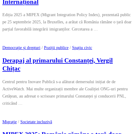
Internațional
Ediția 2025 a MIPEX (Migrant Integration Policy Index), prezentată public
pe 25 septembrie 2025, la Bruxelles, a arătat că România rămâne o țară doar
parțial favorabilă integrării imigranților. Cercetarea a …
Democrație și drepturi
/
Poziții publice
/
Spațiu civic
Derapaj al primarului Constanței, Vergil
Chițac
Centrul pentru Inovare Publică s-a alăturat demersului inițiat de de
ActiveWatch. Mai multe organizații membre ale Coaliției ONG-uri pentru
Cetățean, au adresat o scrisoare primarului Constanței și conducerii PNL,
criticând …
Migrație
/
Societate incluzivă