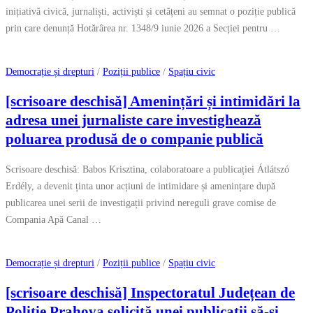
inițiativă civică, jurnaliști, activiști și cetățeni au semnat o poziție publică
prin care denunță Hotărârea nr. 1348/9 iunie 2026 a Secției pentru …
Democrație și drepturi
/
Poziții publice
/
Spațiu civic
[scrisoare deschisă] Amenințări și intimidări la
adresa unei jurnaliste care investighează
poluarea produsă de o companie publică
Scrisoare deschisă: Babos Krisztina, colaboratoare a publicației Átlátszó
Erdély, a devenit ținta unor acțiuni de intimidare și amenințare după
publicarea unei serii de investigații privind nereguli grave comise de
Compania Apă Canal …
Democrație și drepturi
/
Poziții publice
/
Spațiu civic
[scrisoare deschisă] Inspectoratul Județean de
Poliție Prahova solicită unei publicații să-și