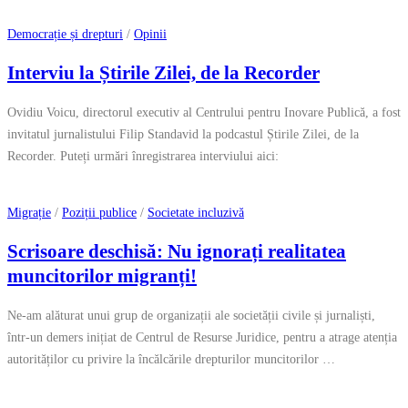
Democrație și drepturi
/
Opinii
Interviu la Știrile Zilei, de la Recorder
Ovidiu Voicu, directorul executiv al Centrului pentru Inovare Publică, a fost
invitatul jurnalistului Filip Standavid la podcastul Știrile Zilei, de la
Recorder. Puteți urmări înregistrarea interviului aici:
Migrație
/
Poziții publice
/
Societate incluzivă
Scrisoare deschisă: Nu ignorați realitatea
muncitorilor migranți!
Ne-am alăturat unui grup de organizații ale societății civile și jurnaliști,
într-un demers inițiat de Centrul de Resurse Juridice, pentru a atrage atenția
autorităților cu privire la încălcările drepturilor muncitorilor …