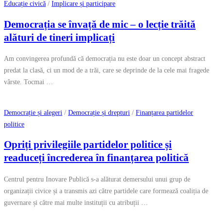
Educație civică
/
Implicare și participare
Democrația se învață de mic – o lecție trăită
alături de tineri implicați
Am convingerea profundă că democrația nu este doar un concept abstract
predat la clasă, ci un mod de a trăi, care se deprinde de la cele mai fragede
vârste. Tocmai …
Democrație și alegeri
/
Democrație și drepturi
/
Finanțarea partidelor
politice
Opriți privilegiile partidelor politice și
readuceți încrederea în finanțarea politică
Centrul pentru Inovare Publică s-a alăturat demersului unui grup de
organizații civice și a transmis azi către partidele care formează coaliția de
guvernare și către mai multe instituții cu atribuții …