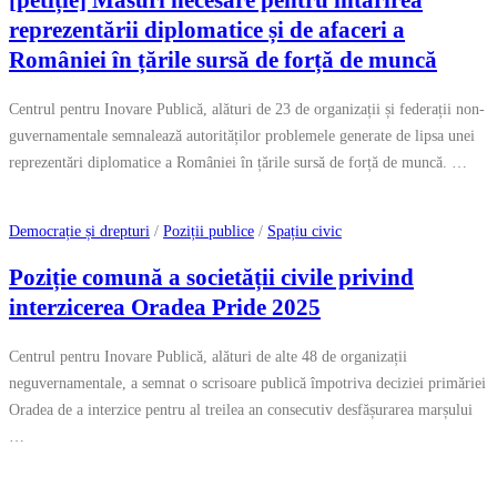
[petiție] Măsuri necesare pentru întărirea
reprezentării diplomatice și de afaceri a
României în țările sursă de forță de muncă
Centrul pentru Inovare Publică, alături de 23 de organizații și federații non-
guvernamentale semnalează autorităților problemele generate de lipsa unei
reprezentări diplomatice a României în țările sursă de forță de muncă. …
Democrație și drepturi
/
Poziții publice
/
Spațiu civic
Poziție comună a societății civile privind
interzicerea Oradea Pride 2025
Centrul pentru Inovare Publică, alături de alte 48 de organizații
neguvernamentale, a semnat o scrisoare publică împotriva deciziei primăriei
Oradea de a interzice pentru al treilea an consecutiv desfășurarea marșului
…