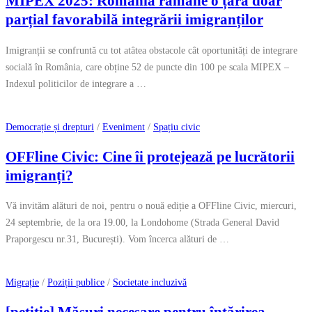
MIPEX 2025: România rămâne o țară doar
parțial favorabilă integrării imigranților
Imigranții se confruntă cu tot atâtea obstacole cât oportunități de integrare
socială în România, care obține 52 de puncte din 100 pe scala MIPEX –
Indexul politicilor de integrare a …
Democrație și drepturi
/
Eveniment
/
Spațiu civic
OFFline Civic: Cine îi protejează pe lucrătorii
imigranți?
Vă invităm alături de noi, pentru o nouă ediție a OFFline Civic, miercuri,
24 septembrie, de la ora 19.00, la Londohome (Strada General David
Praporgescu nr.31, București). Vom încerca alături de …
Migrație
/
Poziții publice
/
Societate incluzivă