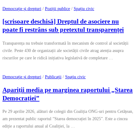
Democrație și drepturi
/
Poziții publice
/
Spațiu civic
[scrisoare deschisă] Dreptul de asociere nu
poate fi restrâns sub pretextul transparenței
Transparența nu trebuie transformată în mecanism de control al societății
civile. Peste 430 de organizații ale societății civile atrag atenția asupra
riscurilor pe care le ridică inițiativa legislativă de completare …
Democrație și drepturi
/
Publicații
/
Spațiu civic
Apariții media pe marginea raportului „Starea
Democrației”
Pe 29 aprilie 2026, alături de colegii din Coaliția ONG-uri pentru Cetățean,
am prezentat public raportul “Starea democrației în 2025”. Este a cincea
ediție a raportului anual al Coaliției, la …