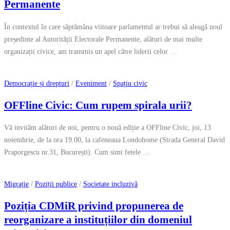
Permanente
În contextul în care săptămâna viitoare parlamentul ar trebui să aleagă noul
președinte al Autorității Electorale Permanente, alături de mai multe
organizații civice, am transmis un apel către liderii celor …
Democrație și drepturi
/
Eveniment
/
Spațiu civic
OFFline Civic: Cum rupem spirala urii?
Vă invităm alături de noi, pentru o nouă ediție a OFFline Civic, joi, 13
noiembrie, de la ora 19.00, la cafeneaua Londohome (Strada General David
Praporgescu nr.31, București). Cum simt fetele …
Migrație
/
Poziții publice
/
Societate incluzivă
Poziția CDMiR privind propunerea de
reorganizare a instituțiilor din domeniul