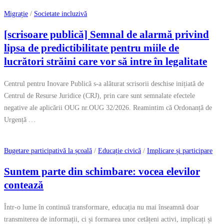
Migrație
/
Societate incluzivă
[scrisoare publică] Semnal de alarmă privind
lipsa de predictibilitate pentru miile de
lucrători străini care vor să intre în legalitate
Centrul pentru Inovare Publică s-a alăturat scrisorii deschise inițiată de
Centrul de Resurse Juridice (CRJ), prin care sunt semnalate efectele
negative ale aplicării OUG nr.OUG 32/2026. Reamintim că Ordonanță de
Urgență …
Bugetare participativă la școală
/
Educație civică
/
Implicare și participare
Suntem parte din schimbare: vocea elevilor
contează
Într-o lume în continuă transformare, educația nu mai înseamnă doar
transmiterea de informații, ci și formarea unor cetățeni activi, implicați și