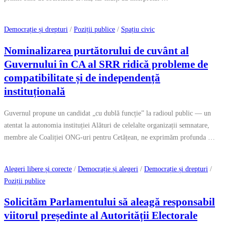
Democrație și drepturi
/
Poziții publice
/
Spațiu civic
Nominalizarea purtătorului de cuvânt al
Guvernului în CA al SRR ridică probleme de
compatibilitate și de independență
instituțională
Guvernul propune un candidat „cu dublă funcție” la radioul public — un
atentat la autonomia instituției Alături de celelalte organizații semnatare,
membre ale Coaliției ONG-uri pentru Cetățean, ne exprimăm profunda …
Alegeri libere și corecte
/
Democrație și alegeri
/
Democrație și drepturi
/
Poziții publice
Solicităm Parlamentului să aleagă responsabil
viitorul președinte al Autorității Electorale