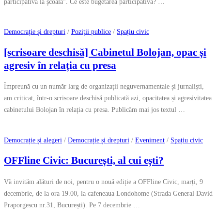
participativă la școală”. Ce este bugetarea participativă? …
Democrație și drepturi
/
Poziții publice
/
Spațiu civic
[scrisoare deschisă] Cabinetul Bolojan, opac și
agresiv în relația cu presa
Împreună cu un număr larg de organizații neguvernamentale și jurnaliști,
am criticat, într-o scrisoare deschisă publicată azi, opacitatea și agresivitatea
cabinetului Bolojan în relația cu presa. Publicăm mai jos textul …
Democrație și alegeri
/
Democrație și drepturi
/
Eveniment
/
Spațiu civic
OFFline Civic: București, al cui ești?
Vă invităm alături de noi, pentru o nouă ediție a OFFline Civic, marți, 9
decembrie, de la ora 19.00, la cafeneaua Londohome (Strada General David
Praporgescu nr.31, București). Pe 7 decembrie …