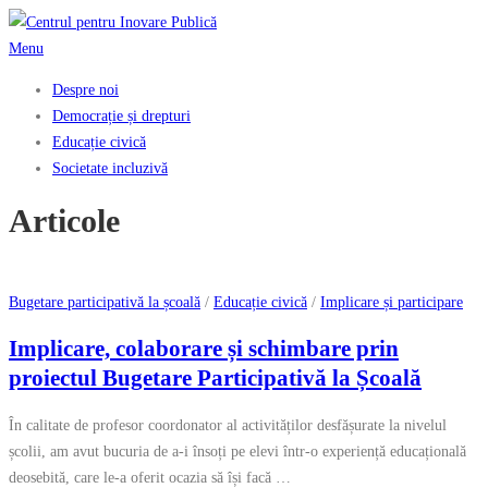
Skip
to
Menu
content
Despre noi
Democrație și drepturi
Educație civică
Societate incluzivă
Articole
Articole
Bugetare participativă la școală
/
Educație civică
/
Implicare și participare
Implicare, colaborare și schimbare prin
proiectul Bugetare Participativă la Școală
În calitate de profesor coordonator al activităților desfășurate la nivelul
școlii, am avut bucuria de a-i însoți pe elevi într-o experiență educațională
deosebită, care le-a oferit ocazia să își facă …