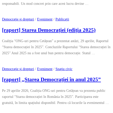
responsabili. Un mod concret prin care acest lucru devine …
Democrație și drepturi
/
Eveniment
/
Publicații
[raport] Starea Democrației (ediția 2025)
Coaliția “ONG-uri pentru Cetățean” a prezentat astăzi, 29 aprilie, Raportul
“Starea democrației în 2025”. Concluziile Raportului “Starea democrației în
2025” Anul 2025 nu a fost unul bun pentru democrație. Statul …
Democrație și drepturi
/
Eveniment
/
Spațiu civic
[raport] „Starea Democrației în anul 2025”
Pe 29 aprilie 2026, Coaliția ONG-uri pentru Cetățean va prezenta public
raportul “Starea democrației în România în 2025”. Participarea este
gratuită, în limita spațiului disponibil. Pentru că locurile la evenimentul …