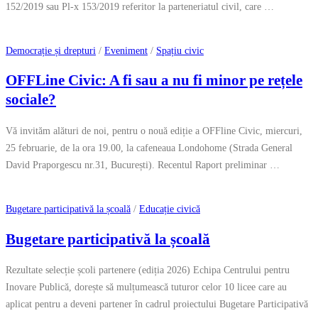
152/2019 sau Pl-x 153/2019 referitor la parteneriatul civil, care …
Democrație și drepturi
/
Eveniment
/
Spațiu civic
OFFLine Civic: A fi sau a nu fi minor pe rețele
sociale?
Vă invităm alături de noi, pentru o nouă ediție a OFFline Civic, miercuri,
25 februarie, de la ora 19.00, la cafeneaua Londohome (Strada General
David Praporgescu nr.31, București). Recentul Raport preliminar …
Bugetare participativă la școală
/
Educație civică
Bugetare participativă la școală
Rezultate selecție școli partenere (ediția 2026) Echipa Centrului pentru
Inovare Publică, dorește să mulțumească tuturor celor 10 licee care au
aplicat pentru a deveni partener în cadrul proiectului Bugetare Participativă