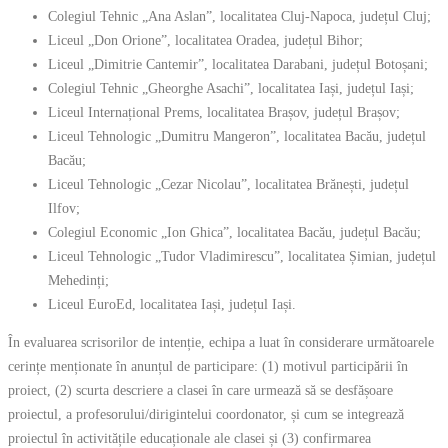
Colegiul Tehnic „Ana Aslan”, localitatea Cluj-Napoca, județul Cluj;
Liceul „Don Orione”, localitatea Oradea, județul Bihor;
Liceul „Dimitrie Cantemir”, localitatea Darabani, județul Botoșani;
Colegiul Tehnic „Gheorghe Asachi”, localitatea Iași, județul Iași;
Liceul Internațional Prems, localitatea Brașov, județul Brașov;
Liceul Tehnologic „Dumitru Mangeron”, localitatea Bacău, județul
Bacău;
Liceul Tehnologic „Cezar Nicolau”, localitatea Brănești, județul
Ilfov;
Colegiul Economic „Ion Ghica”, localitatea Bacău, județul Bacău;
Liceul Tehnologic „Tudor Vladimirescu”, localitatea Șimian, județul
Mehedinți;
Liceul EuroEd, localitatea Iași, județul Iași.
În evaluarea scrisorilor de intenție, echipa a luat în considerare următoarele
cerințe menționate în anunțul de participare: (1) motivul participării în
proiect, (2) scurta descriere a clasei în care urmează să se desfășoare
proiectul, a profesorului/dirigintelui coordonator, și cum se integrează
proiectul în activitățile educaționale ale clasei și (3) confirmarea