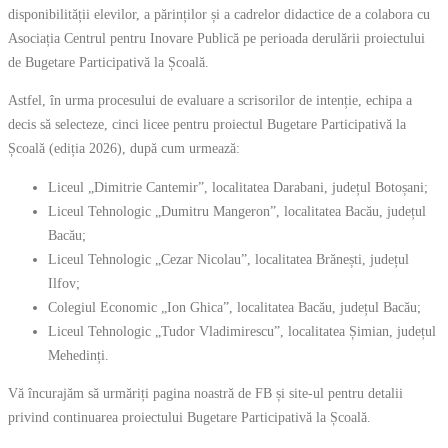
disponibilității elevilor, a părinților și a cadrelor didactice de a colabora cu
Asociația Centrul pentru Inovare Publică pe perioada derulării proiectului
de Bugetare Participativă la Școală.
Astfel, în urma procesului de evaluare a scrisorilor de intenție, echipa a
decis să selecteze, cinci licee pentru proiectul Bugetare Participativă la
Școală (ediția 2026), după cum urmează:
Liceul „Dimitrie Cantemir”, localitatea Darabani, județul Botoșani;
Liceul Tehnologic „Dumitru Mangeron”, localitatea Bacău, județul
Bacău;
Liceul Tehnologic „Cezar Nicolau”, localitatea Brănești, județul
Ilfov;
Colegiul Economic „Ion Ghica”, localitatea Bacău, județul Bacău;
Liceul Tehnologic „Tudor Vladimirescu”, localitatea Șimian, județul
Mehedinți.
Vă încurajăm să urmăriți pagina noastră de FB și site-ul pentru detalii
privind continuarea proiectului Bugetare Participativă la Școală.