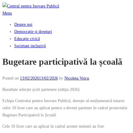
Skip
to
Menu
content
Despre noi
Democrație și drepturi
Educație civică
Societate incluzivă
Bugetare participativă la școală
Posted on
13/02/2026
13/02/2026
by
Nicoleta Voicu
Rezultate selecție școli partenere (ediția 2026)
Echipa Centrului pentru Inovare Publică, dorește să mulțumească tuturor
celor 10 licee care au aplicat pentru a deveni partener în cadrul proiectului
Bugetare Participativă la Școală.
Cele 10 licee care au aplicat în cadrul acestei sesiunii au fost: