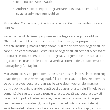
Radu Bănică, ActiveWatch
Andrei Nicoara, expert e-guvernare, pasionat de impactul
social al administrației publice
Moderator: Ovidiu Voicu, Director executiv al Centrului pentru Inovare
Publică
Recent a trecut de Senat propunerea de lege care ar putea obliga
ONG-urile să publice listele celor care fac donații, iar propunerea
aceasta include și măsura suspendării și ulterior dizolvării organizațiilor
care nu se conformează. Peste 800 de organizații au semnat o scrisoare
publică și se opun acestui demers legislativ, argumentând că statul are
deja toate instrumentele pentru a verifica criteriile de transparență ale
asociațiilor și fundațiilor.
Mai lăsăm aici și alte piste pentru discuția noastră, în cazul în care nu știți
exact despre ce să vă vărsați năduful la adresa ONG-urilor. De exemplu,
ce părere aveți despre organizațiile care devin vectori de imagine
pentru politicieni și partide, după ce și-au asumat alte roluri în relație cu
comunitățile sau subiectele pentru care activează sau despre activiștii
care intră în politică/administrație, dar nu ies din scena civică. Iar pentru
cei mai tineri din audiență, ne stă pe buze cel puțin o curiozitate: vă
surâde modelul clasic de a face voluntariat sau de a fi angajați într-un