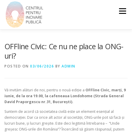
Skip
to
Menu
content
DESPRE NOI
DEMOCRAȚIE ȘI DREPTURI
OFFline Civic: Ce nu ne place la ONG-
uri?
EDUCAȚIE CIVICĂ
SOCIETATE INCLUZIVĂ
POSTED ON
03/06/2026
BY
ADMIN
Vă invităm alături de noi, pentru o nouă ediție a
OFFline Civic, marți, 9
iunie, de la ora 19.00, la cafeneaua Londohome (Strada General
David Praporgescu nr.31, București).
Suntem de acord că societatea civilă este un element esențial al
democrației. Dar ca orice alt actor al societății, ONG-urile pot să facă și
lucruri bune, și lucruri greșite. Este deci legitimă întrebarea – “Unde
greșesc ONG-urile din România”? Încercând să găsim răspunsul, putem