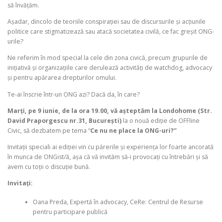
să învățăm.
Așadar, dincolo de teoriile conspirației sau de discursurile și acțiunile
politice care stigmatizează sau atacă societatea civilă, ce fac greșit ONG-
urile?
Ne referim în mod special la cele din zona civică, precum grupurile de
inițiativă și organizațiile care derulează activități de watchdog, advocacy
și pentru apărarea drepturilor omului.
Te-ai înscrie într-un ONG azi? Dacă da, în care?
Marți, pe 9 iunie, de la ora 19.00, vă așteptăm la Londohome (Str.
David Praporgescu nr.31, București)
la o nouă ediție de OFFline
Civic, să dezbatem pe tema “
Ce nu ne place la ONG-uri?”
Invitații speciali ai ediției vin cu părerile și experiența lor foarte ancorată
în munca de ONGist/ă, așa că vă invităm să-i provocați cu întrebări și să
avem cu toții o discuție bună.
Invitați:
Oana Preda, Expertă în advocacy, CeRe: Centrul de Resurse
pentru participare publică