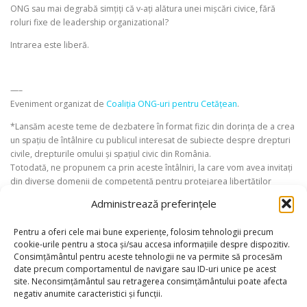
ONG sau mai degrabă simțiți că v-ați alătura unei mișcări civice, fără
roluri fixe de leadership organizational?
Intrarea este liberă.
—–
Eveniment organizat de
Coaliția ONG-uri pentru Cetățean
.
*Lansăm aceste teme de dezbatere în format fizic din dorința de a crea
un spațiu de întâlnire cu publicul interesat de subiecte despre drepturi
civile, drepturile omului și spațiul civic din România.
Totodată, ne propunem ca prin aceste întâlniri, la care vom avea invitați
din diverse domenii de competență pentru protejarea libertăților
cetățenești și ale drepturilor omului, să creștem o comunitate offline
Administrează preferințele
interesată și implicată în protejarea valorilor și principiilor democratice.
**Dezbaterile noastre se desfășoară sub principiile toleranței, civilității,
Pentru a oferi cele mai bune experiențe, folosim tehnologii precum
cookie-urile pentru a stoca și/sau accesa informațiile despre dispozitiv.
non-discriminării, utilizării unui limbaj incluziv, recunoașterii și respectării
Consimțământul pentru aceste tehnologii ne va permite să procesăm
diversității individuale, inclusiv a diversității de gen.
date precum comportamentul de navigare sau ID-uri unice pe acest
site. Neconsimțământul sau retragerea consimțământului poate afecta
Seria de evenimente OFFLine Civic
.
negativ anumite caracteristici și funcții.