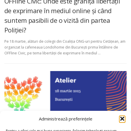
OFFline Civic: Unde este granița libertății
de exprimare în mediul online și când
suntem pasibili de o vizită din partea
Poliției?
Pe 18 martie, alături de colegii din Coaliția ONG-uri pentru Cetățean, am
organizat la cafeneaua Londohome din București prima întâlnire de
OFFline Civic, pe tema libertății de exprimare în mediul …
Administrează preferințele
Pentru a oferi cele mai bune experiențe, folosim tehnologii precum