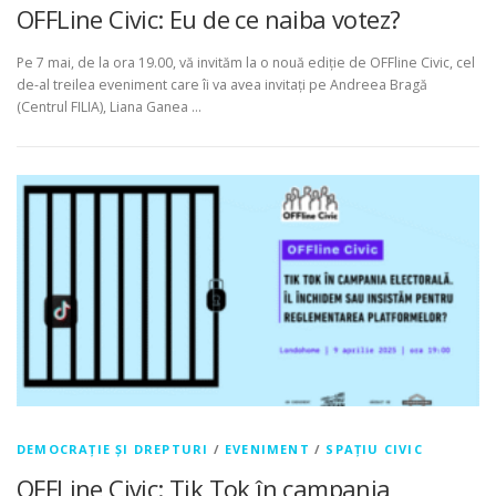
OFFLine Civic: Eu de ce naiba votez?
Pe 7 mai, de la ora 19.00, vă invităm la o nouă ediție de OFFline Civic, cel
de-al treilea eveniment care îi va avea invitați pe Andreea Bragă
(Centrul FILIA), Liana Ganea …
DEMOCRAȚIE ȘI DREPTURI
/
EVENIMENT
/
SPAȚIU CIVIC
OFFLine Civic: Tik Tok în campania