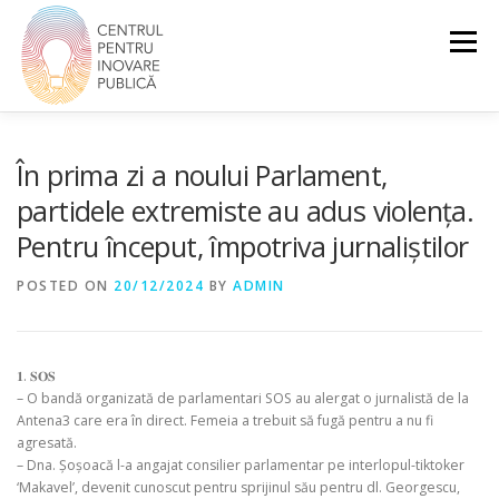
Skip
to
Menu
content
DESPRE NOI
DEMOCRAȚIE ȘI DREPTURI
În prima zi a noului Parlament,
partidele extremiste au adus violența.
Pentru început, împotriva jurnaliștilor
EDUCAȚIE CIVICĂ
SOCIETATE INCLUZIVĂ
POSTED ON
20/12/2024
BY
ADMIN
𝟏. 𝐒𝐎𝐒
– O bandă organizată de parlamentari SOS au alergat o jurnalistă de la
Antena3 care era în direct. Femeia a trebuit să fugă pentru a nu fi
agresată.
– Dna. Șoșoacă l-a angajat consilier parlamentar pe interlopul-tiktoker
‘Makavel’, devenit cunoscut pentru sprijinul său pentru dl. Georgescu,