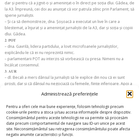
dar și pentru că a jignit-o și amenințat-o în direct pe soția dlui. Gâdea, de
la A3. Împreună, cei doi au anunțat că vor patrula zilnic prin Parlament, să
sperie jurnaliștii.
– Și ca să demonstreze, dna. Șoșoacă a executat un live în care a
blestemat, a înjurat și a amenințat jurnaliștii de la A3, dar și soția și copiii
dlui. Gâdea.
𝟐. 𝐏𝐎𝐓
– dna. Gavrilă, lidera partidului, a lovit microfoanele jurnaliștilor,
explicându-le că ei nu reprezintă nimic.
– parlamentarii POT au interzis să vorbească cu presa. Nimeni nu a
încălcat consemnul.
𝟑. 𝐀𝐔𝐑
– dl. Becali a mers dânsul la jurnaliști să le explice din nou că ei sunt
proști, dar și că dânsul nu negociază cu femeile, ființe inferioare. Apoi a
luat microfonul unui jurnalist și a plecat cu el.
Administrează preferințele
A fost doar prima zi a noii legislaturi. Pare că avem o competiție între
cele trei partide extremiste, o adevărată spirală a violenței. Astăzi, ținta
Pentru a oferi cele mai bune experiențe, folosim tehnologii precum
au fost jurnaliștii.
cookie-urile pentru a stoca și/sau accesa informațiile despre dispozitiv.
Toți acești agresori vor să se ascundă, cu lașitate, în spatele imunității
Consimțământul pentru aceste tehnologii ne va permite să procesăm
parlamentare. Sper că justiția va răspunde ferm și va sancționa violența,
date precum comportamentul de navigare sau ID-uri unice pe acest
pentru că nu există imunitate pentru acest comportament.
site. Neconsimțământul sau retragerea consimțământului poate afecta
(Opinie Ovidiu Voicu)
negativ anumite caracteristici și funcții.