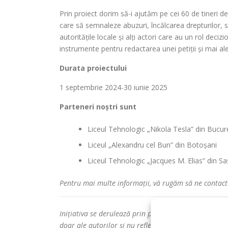
Prin proiect dorim să-i ajutăm pe cei 60 de tineri de
care să semnaleze abuzuri, încălcarea drepturilor, să
autoritățile locale și alți actori care au un rol dec
instrumente pentru redactarea unei petiții și mai ale
Durata proiectului
1 septembrie 2024-30 iunie 2025
Parteneri noștri sunt
Liceul Tehnologic „Nikola Tesla” din Bucur
Liceul „Alexandru cel Bun” din Botoșani
Liceul Tehnologic „Jacques M. Elias” din S
Pentru mai multe informații, vă rugăm să ne contacta
Inițiativa se derulează prin proiectul PROTEUS impl
doar ale autorilor și nu reflectă neapărat pe cele a