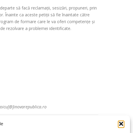
departe să facă reclamații, sesizări, propuneri, prin
 Înainte ca aceste petiții să fie înaintate către
un program de formare care le va oferi competențe și
 de rezolvare a problemei identificate.
voicu[@]inovarepublica.ro
le
eană. Punctele de vedere și opiniile exprimate sunt
și Cultură. Nici Uniunea Europeană, nici autoritatea