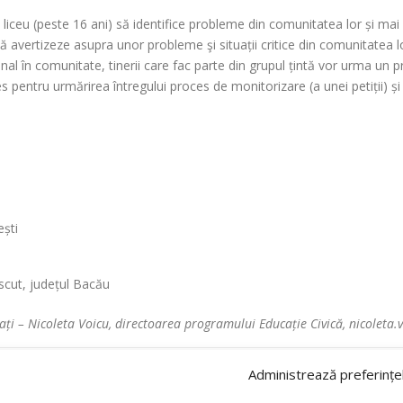
 liceu (peste 16 ani) să identifice probleme din comunitatea lor și mai 
 avertizeze asupra unor probleme şi situații critice din comunitatea lor.
izional în comunitate, tinerii care fac parte din grupul țintă vor urma 
s pentru urmărirea întregului proces de monitorizare (a unei petiții) și
ești
ascut, județul Bacău
ți – Nicoleta Voicu, directoarea programului Educație Civică, nicoleta.
Administrează preferințe
ementat de The Transatlantic Foundation și cofinanțat de Uniunea Europ
le Uniunii Europene sau ale Agenției Executive Europene pentru Educație 