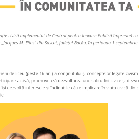
ație civică implementat de Centrul pentru Inovare Publică împreună cu L
 „Jacques M. Elias” din Sascut, județul Bacău, în perioada 1 septembrie 
erii de liceu (peste 16 ani) a conținutului și conceptelor legate civism
ticipare activă, promovează dezvoltarea unor atitudini civice și dezvoltă
 își dezvoltă interesele și înclinațiile către implicare în viața civică din
ie.